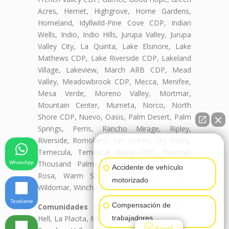
Acres, Hemet, Highgrove, Home Gardens,
Homeland, Idyllwild-Pine Cove CDP, Indian
Wells, Indio, Indio Hills, Jurupa Valley, Jurupa
Valley City, La Quinta, Lake Elsinore, Lake
Mathews CDP, Lake Riverside CDP, Lakeland
Village, Lakeview, March ARB CDP, Mead
Valley, Meadowbrook CDP, Mecca, Menifee,
Mesa Verde, Moreno Valley, Mortmar,
Mountain Center, Murrieta, Norco, North
Shore CDP, Nuevo, Oasis, Palm Desert, Palm
Springs, Perris, Rancho Mirage, Ripley,
Riverside, Romoland, San Jacinto, Sky Valley,
👋🏼¿Cómo puedo ayudarte?
Temecula, Temescal Valley CDP, Thermal,
Thousand Palms, Valle Vista, Vista Santa
WhatsApp
Accidente de vehículo
Rosa, Warm Springs CDP, White Water,
motorizado
Wildomar, Winchester, Woodcrest
Textéame
Compensación de
Comunidades
Duroville, Eagle Mountain,
Hell, La Placita, Midland, Murrieta Hot Springs,
trabajadores
Scroll