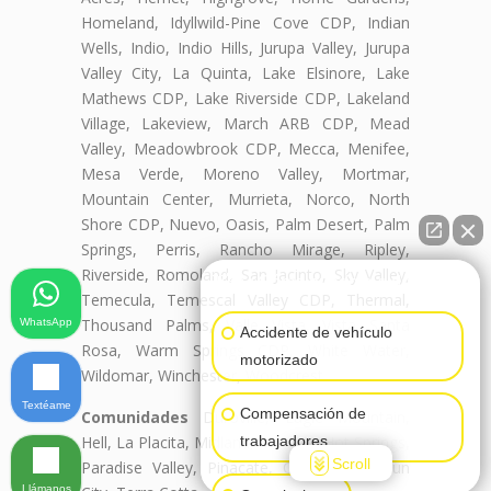
Homeland, Idyllwild-Pine Cove CDP, Indian
Wells, Indio, Indio Hills, Jurupa Valley, Jurupa
Valley City, La Quinta, Lake Elsinore, Lake
Mathews CDP, Lake Riverside CDP, Lakeland
Village, Lakeview, March ARB CDP, Mead
Valley, Meadowbrook CDP, Mecca, Menifee,
Mesa Verde, Moreno Valley, Mortmar,
Mountain Center, Murrieta, Norco, North
Shore CDP, Nuevo, Oasis, Palm Desert, Palm
Springs, Perris, Rancho Mirage, Ripley,
Riverside, Romoland, San Jacinto, Sky Valley,
👋🏼¿Cómo puedo ayudarte?
Temecula, Temescal Valley CDP, Thermal,
Thousand Palms, Valle Vista, Vista Santa
WhatsApp
Accidente de vehículo
Rosa, Warm Springs CDP, White Water,
motorizado
Wildomar, Winchester, Woodcrest
Textéame
Compensación de
Comunidades
Duroville, Eagle Mountain,
trabajadores
Hell, La Placita, Midland, Murrieta Hot Springs,
Scroll
Paradise Valley, Pinacate, Quail Valley, Sun
Llámanos