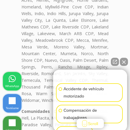
Acres, Hemet, Highgrove, Home Gardens,
Homeland, Idyllwild-Pine Cove CDP, Indian
Wells, Indio, Indio Hills, Jurupa Valley, Jurupa
Valley City, La Quinta, Lake Elsinore, Lake
Mathews CDP, Lake Riverside CDP, Lakeland
Village, Lakeview, March ARB CDP, Mead
Valley, Meadowbrook CDP, Mecca, Menifee,
Mesa Verde, Moreno Valley, Mortmar,
Mountain Center, Murrieta, Norco, North
Shore CDP, Nuevo, Oasis, Palm Desert, Palm
Springs, Perris, Rancho Mirage, Ripley,
Riverside, Romoland, San Jacinto, Sky Valley,
👋🏼¿Cómo puedo ayudarte?
Temecula, Temescal Valley CDP, Thermal,
Thousand Palms, Valle Vista, Vista Santa
WhatsApp
Accidente de vehículo
Rosa, Warm Springs CDP, White Water,
motorizado
Wildomar, Winchester, Woodcrest
Textéame
Compensación de
Comunidades
Duroville, Eagle Mountain,
Hell, La Placita, Midland, Murrieta Hot Springs,
trabajadores
Scroll
Paradise Valley, Pinacate, Quail Valley, Sun